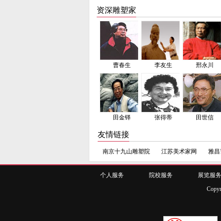
资深雕塑家
曹春生
李友生
邢永川
田金铎
张得蒂
田世信
友情链接
南京十九山雕塑院
江苏美术家网
雅昌
个人服务
院校服务
展览服
Copy