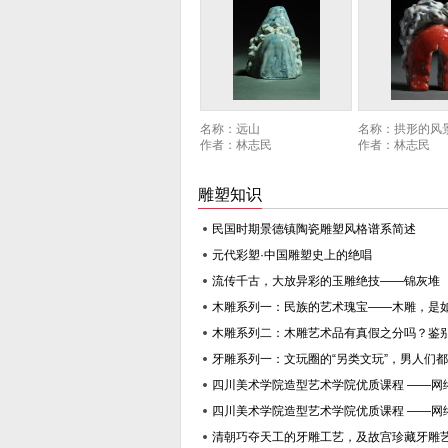
名称：
《快乐童年》
名称：
《红红火
作者：
吴金果
作者：
吴金果
雕塑知识
民国时期景德镇陶瓷雕塑风格谱系简述
元代彩塑·中国雕塑史上的绝唱
流传千古，大放异彩的玉雕绝技——锦灰堆