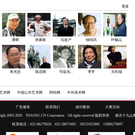
更多
潘鹤
孙家彬
马改户
钱绍武
叶毓山
朱光忠
陈启南
司徒兆...
李学
马长辐
艺术网
中国公共艺术网
阿特网
中外美术网
务
广告服务
联系我们
成功案例
大赛活动
right 2003-2026 DIAOSU.CN Corporation All rights reserved 版权所有
南京十九山
联系电话：025-86279020、025-58075405、18251825989、15996270897