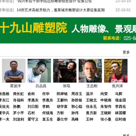
赛事报道]
“四川长征干部学院总部雕塑创意设计”征集公告
22-10-10
2021毕业展丨闽江学院美术学院雕塑系2021届本科生毕业作品展
物“色”查志源雕塑个人作品展
赛事报道]
14所艺术高校齐助力，蓬莱城市雕塑设计大赛征集延期
22-10-01
更多
霍波洋
吕品昌
张琨
王志刚
焦兴涛
张燕根
张燕根
商长虹
商长虹
俞科
俞科
何华
何华
郎肆铭
郎肆铭
周存玉
周存玉
温洋
温洋
尚荣
尚荣
马辉
马辉
李东江
李东江
肖福科
肖福科
李惠东
李惠东
李惠东
李惠东
王麒钧
王麒钧
孙胜银
孙胜银
王晓北
王晓北
申晓南
申晓南
项金国
项金国
吴祖光
吴祖光
孙鹏
孙鹏
刘日阳
刘日阳
李鹤
李鹤
胡学富
胡学富
郭心聪
郭心聪
张永见
张永见
朱智伟
朱智伟
李西岳
李西岳
夏学兵
夏学兵
罗小平
罗小平
石村
石村
何镇海
何镇海
方昕
方昕
孙伟
孙伟
黄月新
黄月新
王晓昕
王晓昕
林国耀
林国耀
殷小烽
景育民
王洪亮
石向东
张松涛
李一夫
李一夫
刘泷剑
刘泷剑
霍守义
霍守义
袁玉生
袁玉生
聂仕华
聂仕华
高峰
高峰
王钟
王钟
张小曼
张小曼
伍时雄
伍时雄
蔡志松
蔡志松
孙闯
孙闯
刘金亭
刘金亭
杨建强
杨建强
周鹏生
周鹏生
蒋铁骊
蒋铁骊
李镝
李镝
李学斌
李学斌
温朝勃
温朝勃
杨学军
杨学军
解少勃
解少勃
余积勇
余积勇
许正龙
许正龙
王麒钧
王麒钧
董斗斗
董斗斗
武嘉慧
武嘉慧
孙胜银
孙胜银
张志凌
张志凌