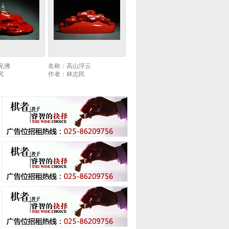
大连博艺青铜有限公司
大连金世嘉艺术制造有限公司
陕西省雕塑院
龙宇环境艺术雕塑有限公司
南京舜睿景观雕塑艺术有限公司
之秋日
名称：
烈女坊
作者：
陈钢
众宇青铜精工铸造
沈阳市大顺雕塑艺术工作室
浙江圣发雕塑艺术工程有限公司
西安智圣通雕塑工程有限公司
上海浦宇铜艺装饰制品有限公司
北京中神亚雕塑有限公司
大连博艺青铜有限公司
北京艺匠艺术设计有限公司
唐县形创意铜雕工艺品有限公司
南京十九山雕塑院
亿智龙