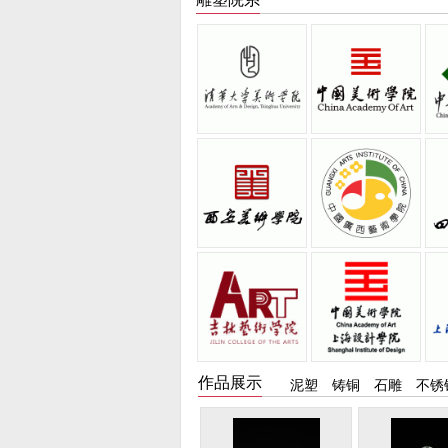
李学迅
李学迅
张峰
张峰
柳青
柳青
吴永平
吴永平
鲍海宁
鲍海宁
作品展示
泥塑
铸铜
石雕
不锈