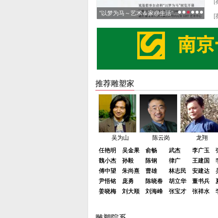
[
家展厅丨徐诚一雕塑展
“以梦为马～艺术＆家@生活”俞科雕塑作品家居融合展
[
推荐雕塑家
吴为山
陈云岗
龙翔
任艳明
任艳明
吴金果
吴金果
俞畅
俞畅
武杰
武杰
李广玉
李广玉
魏小杰
魏小杰
孙毅
孙毅
陈钢
陈钢
律广
律广
王建国
王建国
傅中望
傅中望
朱尚熹
朱尚熹
曹雄
曹雄
林志民
林志民
安建达
安建达
尹悟铭
尹悟铭
庞勇
庞勇
陈晓春
陈晓春
胡立华
胡立华
董书兵
董书兵
曾成钢
隋建国
李象群
姜晓梅
姜晓梅
刘大顺
刘大顺
刘海峰
刘海峰
张宝才
张宝才
张祥水
张祥水
张继鸿
张继鸿
刘宪
刘宪
章华
章华
董明光
董明光
老五
老五
钟鸣
钟鸣
刁旭
刁旭
方金武
方金武
尚荣
尚荣
黄胜
黄胜
雕塑院系