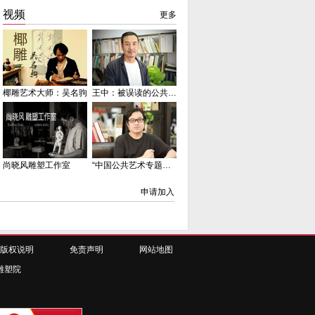
大连博艺青铜有限公司
视频
更多
大连金世嘉艺术制造有限公司
陕西省雕塑院
龙宇环境艺术雕塑有限公司
南京舜睿景观雕塑艺术有限公司
椰雕艺术大师：吴名驹
王中：被误读的公共艺术
众宇青铜精工铸造
沈阳市大顺雕塑艺术工作室
浙江圣发雕塑艺术工程有限公司
西安智圣通雕塑工程有限公司
尚晓风雕塑工作室
“中国公共艺术专题展”专家访谈之 景育民：公共艺术与城市诗学
上海浦宇铜艺装饰制品有限公司
北京中神亚雕塑有限公司
申请加入
大连博艺青铜有限公司
北京艺匠艺术设计有限公司
唐县形创意铜雕工艺品有限公司
版权说明
免责声明
网站地图
南京十九山雕塑院
雕塑院
亿智龙
大连博艺青铜有限公司