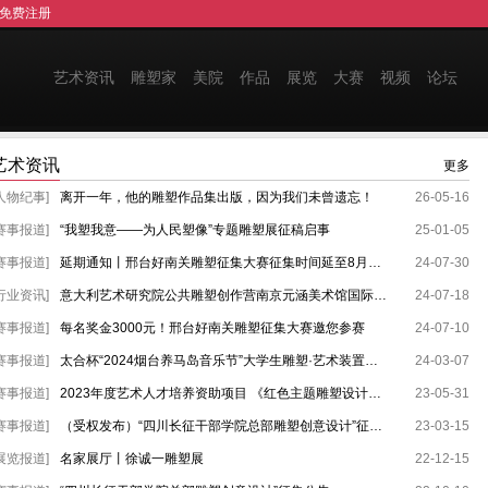
免费注册
艺术资讯
雕塑家
美院
作品
展览
大赛
视频
论坛
艺术资讯
更多
人物纪事]
离开一年，他的雕塑作品集出版，因为我们未曾遗忘！
26-05-16
赛事报道]
“我塑我意——为人民塑像”专题雕塑展征稿启事
25-01-05
赛事报道]
延期通知丨邢台好南关雕塑征集大赛征集时间延至8月10日
24-07-30
行业资讯]
意大利艺术研究院公共雕塑创作营南京元涵美术馆国际艺术交流系列活动
24-07-18
赛事报道]
每名奖金3000元！邢台好南关雕塑征集大赛邀您参赛
24-07-10
赛事报道]
太合杯“2024烟台养马岛音乐节”大学生雕塑·艺术装置征集大赛
24-03-07
赛事报道]
2023年度艺术人才培养资助项目 《红色主题雕塑设计研究与创作人才培养》 招生简章
23-05-31
赛事报道]
（受权发布）“四川长征干部学院总部雕塑创意设计”征集评审情况公告
23-03-15
展览报道]
名家展厅丨徐诚一雕塑展
22-12-15