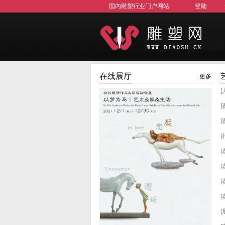
国内雕塑行业门户网站
登陆
在线展厅
更多
[
[
[
[
[
[
[
[
[