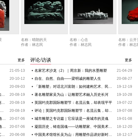
火》
名称：
战友与我
名称：
同林鸟
名称：
四季
作者：
陈钢
作者：
陈钢
作者：
陈钢
评论/访谈
更多
更多
21-05-13
名家艺术沙龙（2）｜周京新：我的水墨雕塑
21-04-29
20-10-12
自在、自然、自由——梁明诚的雕塑人生
20-08-27
20-09-03
「新雕塑」对话北川富朗：如何建构艺术、民众和地区的内在关联？
19-12-19
木雕系列一：民族的艺术瑰宝——木雕，是如何起源的，有哪些分类
20-08-19
著名雕塑家吴为山：让雕塑艺术融入历史长河
19-10-28
木雕系列二：木雕艺术品有真假之分吗？鉴别木雕，到底看什么？
20-08-19
英国约克郡国际雕塑节：名流云集，却表现平平
19-07-22
牙雕系列一：文玩圈的“另类文玩”，男人们都喜欢，它就是牙雕！
20-08-19
评论｜英国约克郡国际雕塑节：名流云集，却表现平平
19-07-08
四川美术学院造型艺术学院优质课程 ——网络课程推荐 第二期(2)
20-07-06
城市雕塑之专访篇｜它应该是一座城市的灵魂
19-01-08
四川美术学院造型艺术学院优质课程 ——网络课程推荐 第二期(1)
20-07-06
凝固历史，铸造国魂——访雕塑家、中国美术馆馆长吴为山
18-12-20
清朝巧夺天工的牙雕工艺，及故宫珍藏牙雕艺术品
20-06-08
中国美术馆馆长吴为山：用雕塑作品讲好新时代的追梦中国
18-12-17