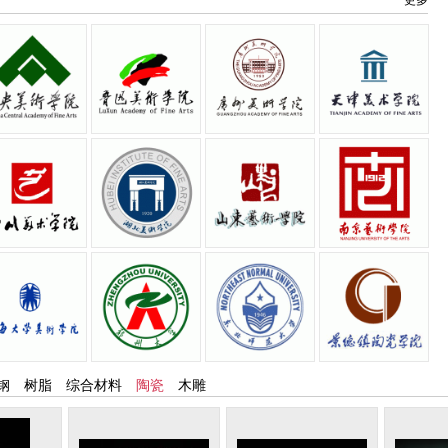
更多
陈连富
陈连富
钢
树脂
综合材料
陶瓷
木雕